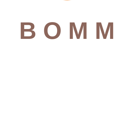
B
O
M
M
 kreative Maltechniken u
äußert sich in den Farbtönen und den Anwendungsbereichen. Ob Fassaden
den für jeden anspruchsvollen Kundenwunsch die innovative Lösung un