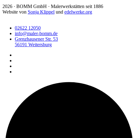
2026 · BOMM GmbH · Malerwerkstätten seit 1886
Website von
Sonja Klippel
und
edelwerke.org
02622 12050
info@maler-bomm.de
Grenzhausener Str. 53
56191 Weitersburg