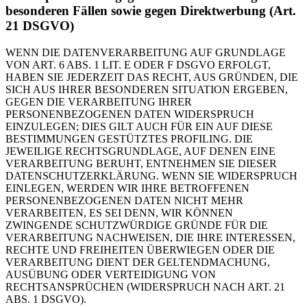
besonderen Fällen sowie gegen Direktwerbung (Art.
21 DSGVO)
WENN DIE DATENVERARBEITUNG AUF GRUNDLAGE
VON ART. 6 ABS. 1 LIT. E ODER F DSGVO ERFOLGT,
HABEN SIE JEDERZEIT DAS RECHT, AUS GRÜNDEN, DIE
SICH AUS IHRER BESONDEREN SITUATION ERGEBEN,
GEGEN DIE VERARBEITUNG IHRER
PERSONENBEZOGENEN DATEN WIDERSPRUCH
EINZULEGEN; DIES GILT AUCH FÜR EIN AUF DIESE
BESTIMMUNGEN GESTÜTZTES PROFILING. DIE
JEWEILIGE RECHTSGRUNDLAGE, AUF DENEN EINE
VERARBEITUNG BERUHT, ENTNEHMEN SIE DIESER
DATENSCHUTZERKLÄRUNG. WENN SIE WIDERSPRUCH
EINLEGEN, WERDEN WIR IHRE BETROFFENEN
PERSONENBEZOGENEN DATEN NICHT MEHR
VERARBEITEN, ES SEI DENN, WIR KÖNNEN
ZWINGENDE SCHUTZWÜRDIGE GRÜNDE FÜR DIE
VERARBEITUNG NACHWEISEN, DIE IHRE INTERESSEN,
RECHTE UND FREIHEITEN ÜBERWIEGEN ODER DIE
VERARBEITUNG DIENT DER GELTENDMACHUNG,
AUSÜBUNG ODER VERTEIDIGUNG VON
RECHTSANSPRÜCHEN (WIDERSPRUCH NACH ART. 21
ABS. 1 DSGVO).