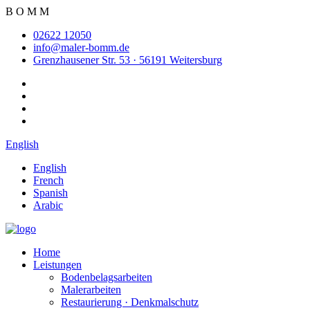
B
O
M
M
02622 12050
info@maler-bomm.de
Grenzhausener Str. 53 · 56191 Weitersburg
English
English
French
Spanish
Arabic
Home
Leistungen
Bodenbelagsarbeiten
Malerarbeiten
Restaurierung · Denkmalschutz