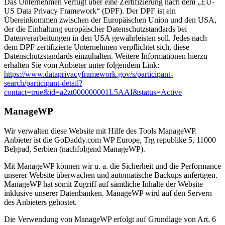
Das Unternehmen verfügt über eine Zertifizierung nach dem „EU-
US Data Privacy Framework“ (DPF). Der DPF ist ein
Übereinkommen zwischen der Europäischen Union und den USA,
der die Einhaltung europäischer Datenschutzstandards bei
Datenverarbeitungen in den USA gewährleisten soll. Jedes nach
dem DPF zertifizierte Unternehmen verpflichtet sich, diese
Datenschutzstandards einzuhalten. Weitere Informationen hierzu
erhalten Sie vom Anbieter unter folgendem Link:
https://www.dataprivacyframework.gov/s/participant-
search/participant-detail?
contact=true&id=a2zt000000001L5AAI&status=Active
ManageWP
Wir verwalten diese Website mit Hilfe des Tools ManageWP.
Anbieter ist die GoDaddy.com WP Europe, Trg republike 5, 11000
Belgrad, Serbien (nachfolgend ManageWP).
Mit ManageWP können wir u. a. die Sicherheit und die Performance
unserer Website überwachen und automatische Backups anfertigen.
ManageWP hat somit Zugriff auf sämtliche Inhalte der Website
inklusive unserer Datenbanken. ManageWP wird auf den Servern
des Anbieters gehostet.
Die Verwendung von ManageWP erfolgt auf Grundlage von Art. 6