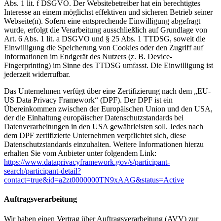
Abs. 1 lit. f DSGVO. Der Websitebetreiber hat ein berechtigtes
Interesse an einem möglichst effektiven und sicheren Betrieb seiner
Webseite(n). Sofern eine entsprechende Einwilligung abgefragt
wurde, erfolgt die Verarbeitung ausschließlich auf Grundlage von
Art. 6 Abs. 1 lit. a DSGVO und § 25 Abs. 1 TTDSG, soweit die
Einwilligung die Speicherung von Cookies oder den Zugriff auf
Informationen im Endgerät des Nutzers (z. B. Device-
Fingerprinting) im Sinne des TTDSG umfasst. Die Einwilligung ist
jederzeit widerrufbar.
Das Unternehmen verfügt über eine Zertifizierung nach dem „EU-
US Data Privacy Framework“ (DPF). Der DPF ist ein
Übereinkommen zwischen der Europäischen Union und den USA,
der die Einhaltung europäischer Datenschutzstandards bei
Datenverarbeitungen in den USA gewährleisten soll. Jedes nach
dem DPF zertifizierte Unternehmen verpflichtet sich, diese
Datenschutzstandards einzuhalten. Weitere Informationen hierzu
erhalten Sie vom Anbieter unter folgendem Link:
https://www.dataprivacyframework.gov/s/participant-
search/participant-detail?
contact=true&id=a2zt0000000TN9xAAG&status=Active
Auftragsverarbeitung
Wir haben einen Vertrag über Auftragsverarbeitung (AVV) zur