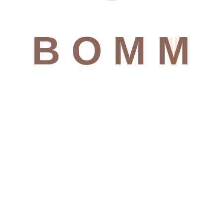
B
O
M
M