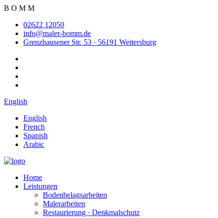
B
O
M
M
02622 12050
info@maler-bomm.de
Grenzhausener Str. 53 · 56191 Weitersburg
English
English
French
Spanish
Arabic
Home
Leistungen
Bodenbelagsarbeiten
Malerarbeiten
Restaurierung · Denkmalschutz